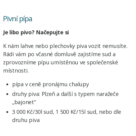
Pivní pípa
Je libo pivo? Načepujte si
K nám lahve nebo plechovky piva vozit nemusíte.
Rádi vám po včasné domluvě zajistíme sud a
zprovozníme pípu umístěnou ve společenské
místnosti.
pípa v ceně pronájmu chalupy
druhy piva: Plzeň a další s typem naražeče
„bajonet“
3 000 Kč/30l sud, 1 500 Kč/15l sud, nebo dle
druhu piva