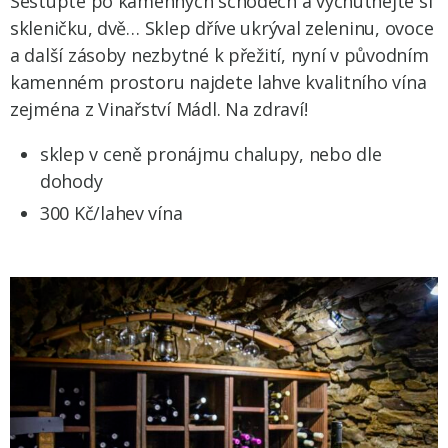
Sestupte po kamenných schodech a vychutnejte si
skleničku, dvě… Sklep dříve ukrýval zeleninu, ovoce
a další zásoby nezbytné k přežití, nyní v původním
kamenném prostoru najdete lahve kvalitního vína
zejména z Vinařství Mádl. Na zdraví!
sklep v ceně pronájmu chalupy, nebo dle
dohody
300 Kč/lahev vína